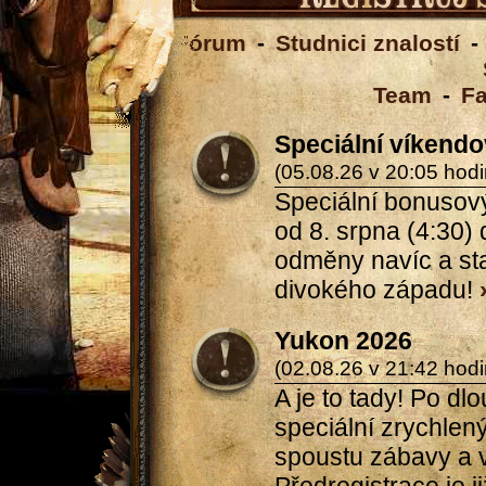
Fórum
-
Studnici znalostí
-
Team
-
F
Speciální víkend
(05.08.26 v 20:05 hodi
Speciální bonusový 
od 8. srpna (4:30) 
odměny navíc a st
divokého západu!
Yukon 2026
(02.08.26 v 21:42 hodi
A je to tady! Po d
speciální zrychlený
spoustu zábavy a 