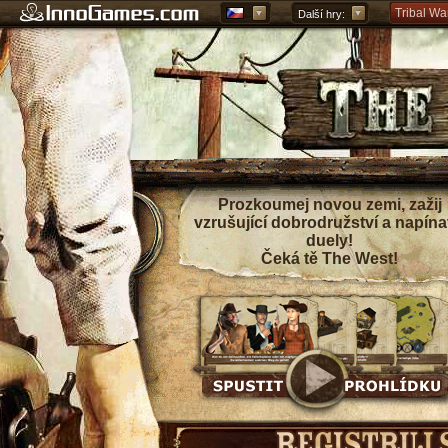
Tribal Wa
Další hry:
Forge of 
Grepolis 
Prozkoumej novou zemi, zažij
vzrušující dobrodružství a napín
duely!
Čeká tě The West!